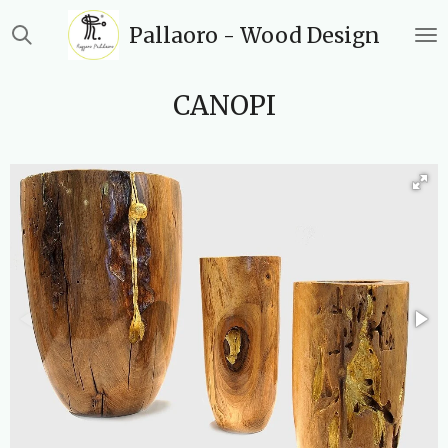
Vai
Pallaoro - Wood Design
al
contenuto
principale
CANOPI