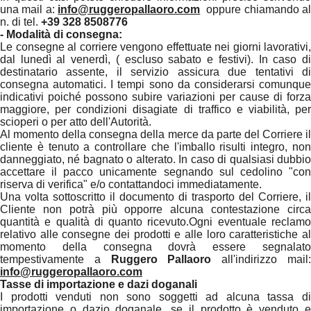
una mail a:
info@ruggeropallaoro.com
oppure chiamando a
n. di tel.
+39 328 8508776
- Modalità di consegna:
Le consegne al corriere vengono effettuate nei giorni lavorativi,
dal lunedì al venerdì, ( escluso sabato e festivi). In caso di
destinatario assente, il servizio assicura due tentativi di
consegna automatici. I tempi sono da considerarsi comunque
indicativi poiché possono subire variazioni per cause di forza
maggiore, per condizioni disagiate di traffico e viabilità, per
scioperi o per atto dell'Autorità.
Al momento della consegna della merce da parte del Corriere il
cliente è tenuto a controllare che l'imballo risulti integro, non
danneggiato, né bagnato o alterato. In caso di qualsiasi dubbio
accettare il pacco unicamente segnando sul cedolino "con
riserva di verifica" e/o contattandoci immediatamente.
Una volta sottoscritto il documento di trasporto del Corriere, il
Cliente non potrà più opporre alcuna contestazione circa
quantità e qualità di quanto ricevuto.Ogni eventuale reclamo
relativo alle consegne dei prodotti e alle loro caratteristiche al
momento della consegna dovrà essere segnalato
tempestivamente a
Ruggero Pallaoro
all'indirizzo mail
info@ruggeropallaoro.com
Tasse di importazione e dazi doganali
I prodotti venduti non sono soggetti ad alcuna tassa di
importazione o dazio doganale, se il prodotto è venduto e