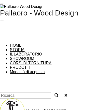
Vai
al
Pallaoro - Wood Design
contenuto
principale
HOME
STORIA
IL LABORATORIO
SHOWROOM
CORSI DI TORNITURA
PRODOTTI
Modalità di acquisto