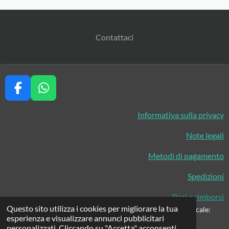
Contattaci
F
W
a
h
Informativa sulla privacy
c
a
e
t
Note legali
b
s
o
A
Metodi di pagamento
o
p
Spedizioni
k
p
Resi e rimborsi
Questo sito utilizza i cookies per migliorare la tua
Tutti i diritti riservati © 2026 - Ruggero Pallaoro - codice fiscale:
esperienza e visualizzare annunci pubblicitari
PLLRGR64T25L378D - Partita IVA 02428950220
personalizzati. Cliccando su "Accetta" acconsenti